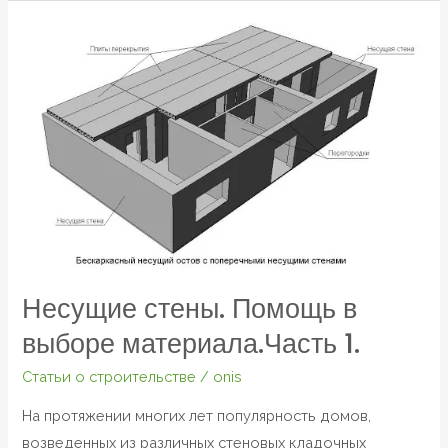
Несущие
стены.
Помощь
в
выборе
материала.Часть
1.
Несущие стены. Помощь в
выборе материала.Часть 1.
Статьи о строительстве
/
onis
На протяжении многих лет популярность домов,
возведенных из различных стеновых кладочных