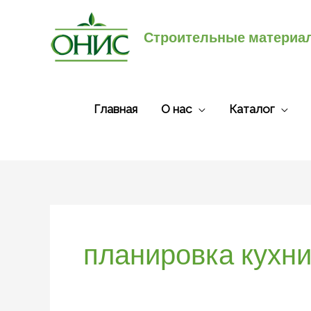
Перейти
к
Строительные материа
содержимому
Главная
О нас
Каталог
планировка кухни