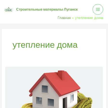
Mai
Перейти
Строительные материалы Луганск
к
Men
содержимому
Главная
утепление дома
утепление дома
Утепление
дома
от
подвала
до
крыши.