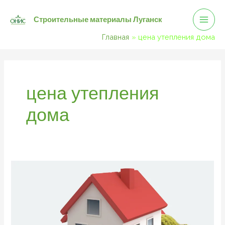
Mai
Перейти
Строительные материалы Луганск
к
Men
содержимому
Главная
цена утепления дома
цена утепления
дома
Утепление
дома
от
подвала
до