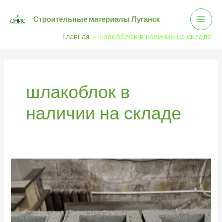
Mai
Перейти
Строительные материалы Луганск
к
Men
содержимому
Главная
шлакоблок в наличии на складе
шлакоблок в
наличии на складе
Шлакоблок
и
его
характеристики.