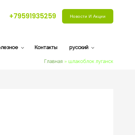
+79591935259
Новости И Акции
лезное
Контакты
русский
Главная
шлакоблок луганск