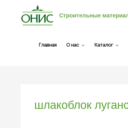
Перейти
к
Строительные материа
содержимому
Главная
О нас
Каталог
шлакоблок луган