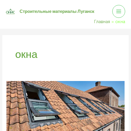
Mai
Перейти
Строительные материалы Луганск
к
Men
содержимому
Главная
окна
окна
Мансардные
окна.