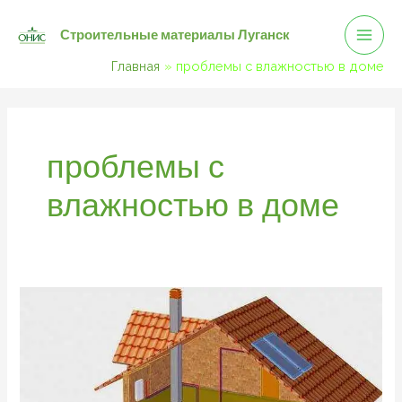
Mai
Перейти
Строительные материалы Луганск
к
Men
содержимому
Главная
проблемы с влажностью в доме
проблемы с
влажностью в доме
Решение
проблем
с
избыточной
влажностью