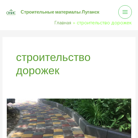
Mai
Перейти
Строительные материалы Луганск
к
Men
содержимому
Главная
строительство дорожек
строительство
дорожек
Обустройство
участка.
Дорожки
и
площадки.